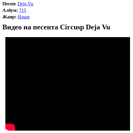
Песен:
Deja Vu
Албум:
715
Жанр:
House
Видео на песента Circusp Deja Vu