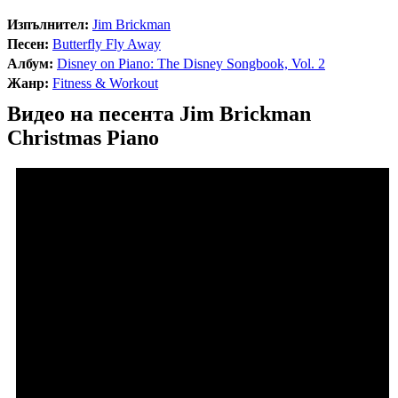
Изпълнител:
Jim Brickman
Песен:
Butterfly Fly Away
Албум:
Disney on Piano: The Disney Songbook, Vol. 2
Жанр:
Fitness & Workout
Видео на песента Jim Brickman
Christmas Piano